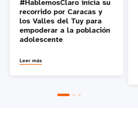
#HablemosClaro inicia su
recorrido por Caracas y
los Valles del Tuy para
empoderar a la población
adolescente
Leer más
P
1
2
3
4
5
Próximo