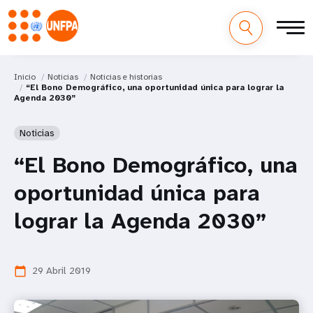
Inicio
Noticias
Noticias e historias
“El Bono Demográfico, una oportunidad única para lograr la
Agenda 2030”
Noticias
“El Bono Demográfico, una
oportunidad única para
lograr la Agenda 2030”
29 Abril 2019
calendar_today